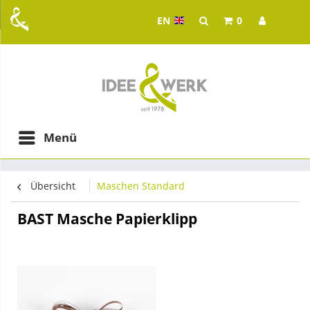
EN
0
Idee & Werk - your whol
ging in Graz
Menü
Übersicht
Maschen Standard
BAST Masche Papierklipp