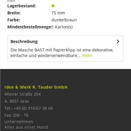
mm
Lagerbestand:
Breite:
75 mm
Farbe:
dunkelbraun
Mindestbestellmenge:
1 Karton(s)
Beschreibung
Die Masche BAST mit Papierklipp ist eine dekorative,
einfache und wiederverwendbare...
mehr
Idee & Werk R. Tauder GmbH
Wiener Straße 204
A-
8051
Graz
Tel.: +43 (0) 316/67 38 68
Fax: DW - 16
Unternehmen
Alles aus einer Hand