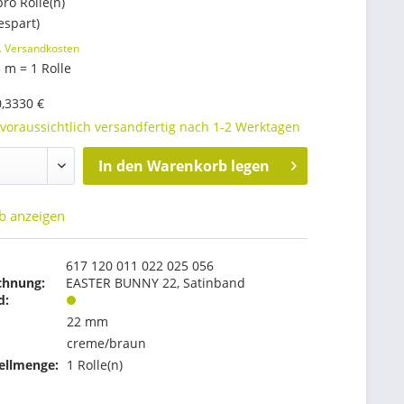
pro Rolle(n)
espart)
. Versandkosten
 m = 1 Rolle
0,3330 €
 voraussichtlich versandfertig nach 1-2 Werktagen
In den
Warenkorb legen
b anzeigen
617 120 011 022 025 056
chnung:
EASTER BUNNY 22, Satinband
d:
22 mm
creme/braun
ellmenge:
1 Rolle(n)