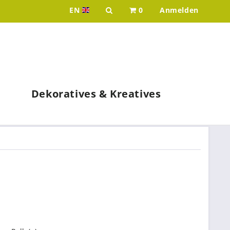
EN
0
Anmelden
Idee & Werk - your wholesaler for p
Dekoratives & Kreatives