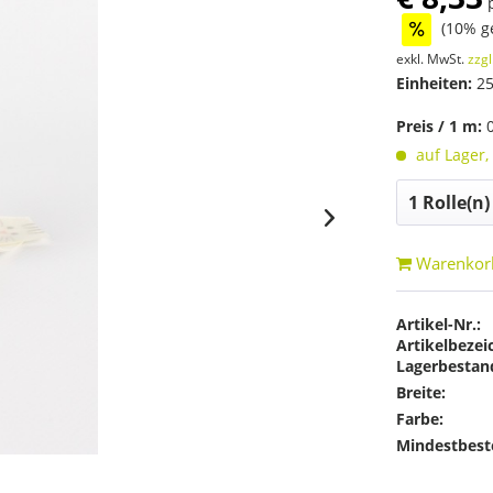
(10% g
exkl. MwSt.
zzgl
Einheiten:
25
Preis / 1 m:
auf Lager,
Warenkor
Artikel-Nr.:
Artikelbezei
Lagerbestan
Breite:
Farbe:
Mindestbest