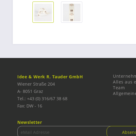
Unterneh
Idee & Werk R. Tauder GmbH
Alles aus 
Wiener Straße 204
Team
A-
8051
Graz
Allgemein
Tel.: +43 (0) 316/67 38 68
Fax: DW - 16
Newsletter