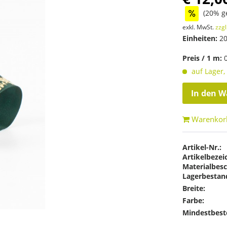
(20% g
exkl. MwSt.
zzgl
Einheiten:
20
Preis / 1 m:
auf Lager,
In den
W
Warenkor
Artikel-Nr.:
Artikelbezei
Materialbesc
Lagerbestan
Breite:
Farbe:
Mindestbest