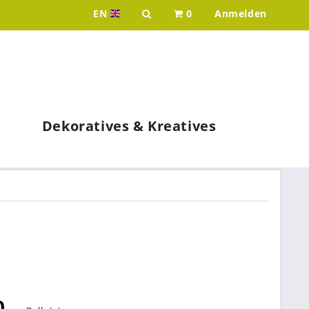
EN
0
Anmelden
Idee & Werk - your wholesaler for p
Dekoratives & Kreatives
0