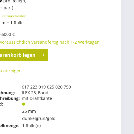
pro Rolle(n)
espart)
. Versandkosten
 m = 1 Rolle
0,6000 €
 voraussichtlich versandfertig nach 1-2 Werktagen
arenkorb legen
b anzeigen
617 223 019 025 020 759
chnung:
ILEX 25, Band
hreibung:
mit Drahtkante
d:
25 mm
dunkelgrün/gold
ellmenge:
1 Rolle(n)