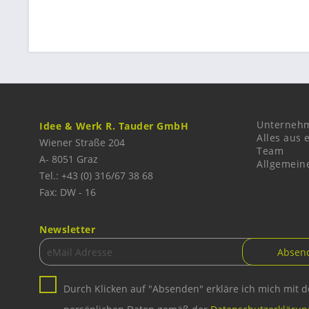
Unterneh
Idee & Werk R. Tauder GmbH
Alles aus 
Wiener Straße 204
Team
A-
8051
Graz
Allgemein
Tel.: +43 (0) 316/67 38 68
Fax: DW - 16
Newsletter
Durch Klicken auf "Absenden" erkläre ich mich mit 