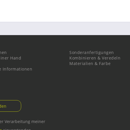
men
Sonderanfertigungen
einer Hand
Kombinieren & Veredeln
Materialien & Farbe
e Informationen
der Verarbeitung meiner