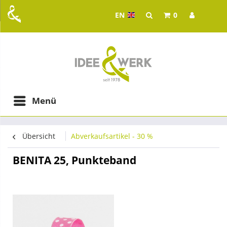
EN
0
Idee & Werk - your whol
ging in Graz
Menü
Übersicht
Abverkaufsartikel - 30 %
BENITA 25, Punkteband