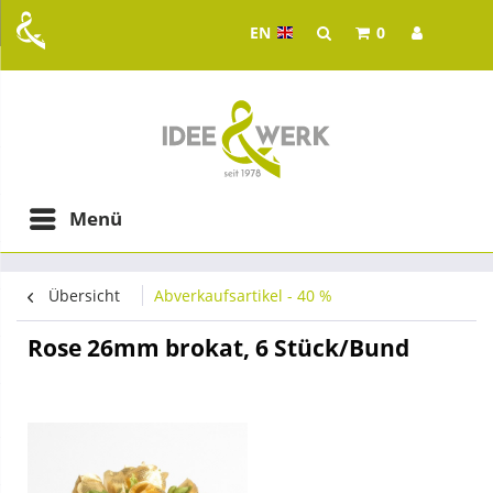
EN
0
Idee & Werk - your whol
ging in Graz
Menü
Übersicht
Abverkaufsartikel - 40 %
Rose 26mm brokat, 6 Stück/Bund