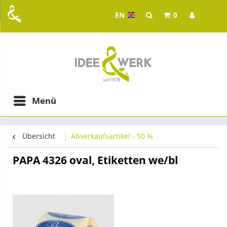
EN
0
Idee & Werk - your whol
ging in Graz
Menü
Übersicht
Abverkaufsartikel - 50 %
PAPA 4326 oval, Etiketten we/bl