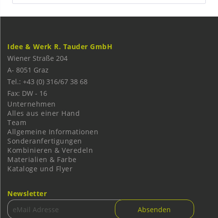
Idee & Werk R. Tauder GmbH
Wiener Straße 204
A-
8051
Graz
Tel.: +43 (0) 316/67 38 68
Fax: DW - 16
Unternehmen
Alles aus einer Hand
Team
Allgemeine Informationen
Sonderanfertigungen
Kombinieren & Veredeln
Materialien & Farbe
Kataloge und Flyer
Newsletter