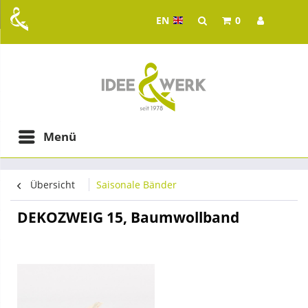
EN
0
Idee & Werk - your whol
ging in Graz
Menü
Übersicht
Saisonale Bänder
DEKOZWEIG 15, Baumwollband