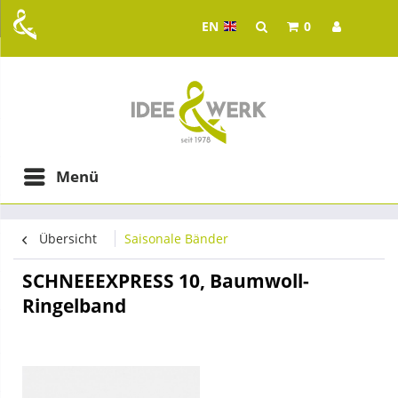
EN
0
Idee & Werk - your whol
ging in Graz
Menü
Übersicht
Saisonale Bänder
SCHNEEEXPRESS 10, Baumwoll-
Ringelband