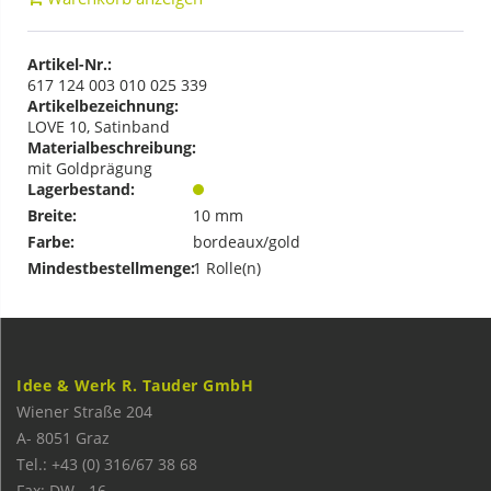
Artikel-Nr.:
617 124 003 010 025 339
Artikelbezeichnung:
LOVE 10, Satinband
Materialbeschreibung:
mit Goldprägung
Lagerbestand:
Breite:
10 mm
Farbe:
bordeaux/gold
Mindestbestellmenge:
1 Rolle(n)
Idee & Werk R. Tauder GmbH
Wiener Straße 204
A-
8051
Graz
Tel.: +43 (0) 316/67 38 68
Fax: DW - 16