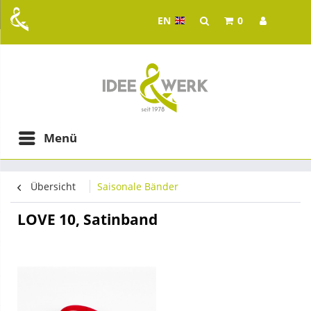
EN
0
Idee & Werk - your whol
ging in Graz
Menü
Übersicht
Saisonale Bänder
LOVE 10, Satinband