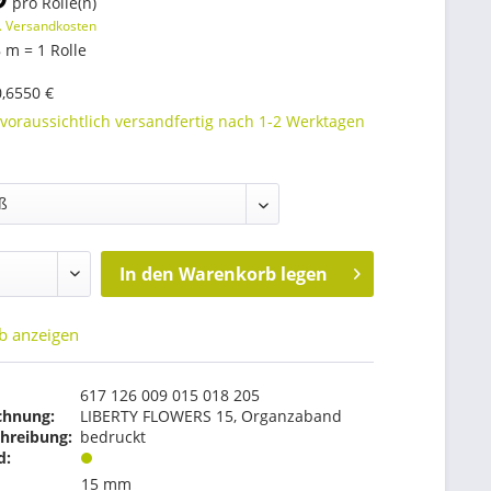
pro Rolle(n)
. Versandkosten
 m = 1 Rolle
0,6550 €
 voraussichtlich versandfertig nach 1-2 Werktagen
In den
Warenkorb legen
b anzeigen
617 126 009 015 018 205
chnung:
LIBERTY FLOWERS 15, Organzaband
hreibung:
bedruckt
d:
15 mm