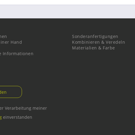
men
Sonderanfertigungen
einer Hand
Kombinieren & Veredeln
Materialien & Farbe
e Informationen
der Verarbeitung meiner
g
einverstanden