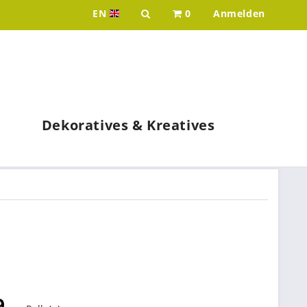
EN
0
Anmelden
Idee & Werk - your wholesaler for p
Dekoratives & Kreatives
9