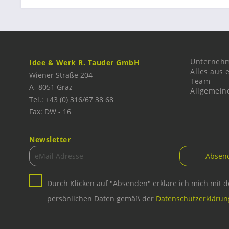
Unterneh
Idee & Werk R. Tauder GmbH
Alles aus 
Wiener Straße 204
Team
A-
8051
Graz
Allgemein
Tel.: +43 (0) 316/67 38 68
Fax: DW - 16
Newsletter
Durch Klicken auf "Absenden" erkläre ich mich mit 
persönlichen Daten gemäß der
Datenschutzerklärun