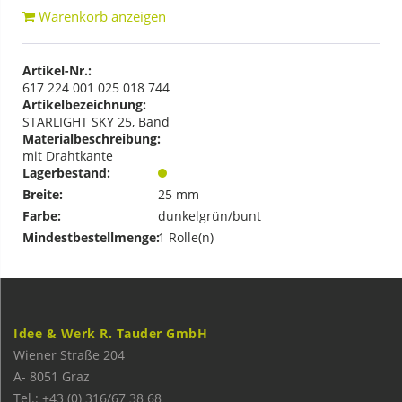
Warenkorb anzeigen
Artikel-Nr.:
617 224 001 025 018 744
Artikelbezeichnung:
STARLIGHT SKY 25, Band
Materialbeschreibung:
mit Drahtkante
Lagerbestand:
Breite:
25 mm
Farbe:
dunkelgrün/bunt
Mindestbestellmenge:
1 Rolle(n)
Idee & Werk R. Tauder GmbH
Wiener Straße 204
A-
8051
Graz
Tel.: +43 (0) 316/67 38 68