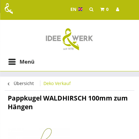
EN
0
Idee & Werk - your whol
ging in Graz
Menü
Übersicht
Deko Verkauf
Pappkugel WALDHIRSCH 100mm zum
Hängen