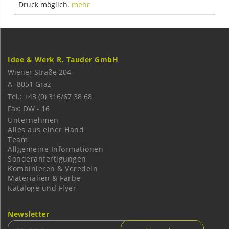
Druck möglich.
mehr
Idee & Werk R. Tauder GmbH
Wiener Straße 204
A-
8051
Graz
Tel.: +43 (0) 316/67 38 68
Fax: DW - 16
Unternehmen
Alles aus einer Hand
Team
Allgemeine Informationen
Sonderanfertigungen
Kombinieren & Veredeln
Materialien & Farbe
Kataloge und Flyer
Newsletter