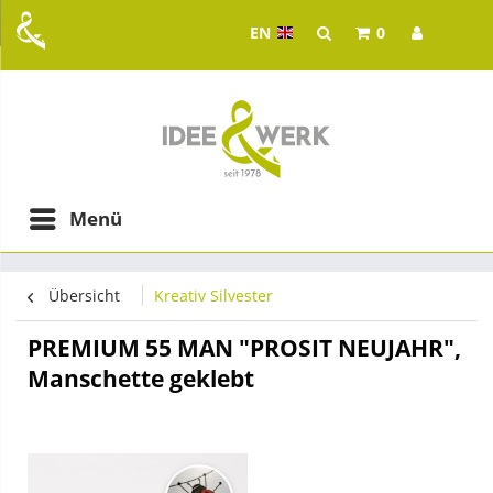
EN
0
Idee & Werk - your whol
ging in Graz
Menü
Übersicht
Kreativ Silvester
PREMIUM 55 MAN "PROSIT NEUJAHR",
Manschette geklebt