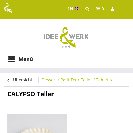
EN
0
Idee & Werk - your whol
ging in Graz
Menü
Übersicht
Dessert / Petit Four Teller / Tabletts
CALYPSO Teller