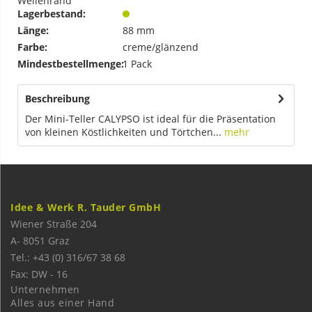
Wellenrand
Lagerbestand:
Länge:
88 mm
Farbe:
creme/glänzend
Mindestbestellmenge:
1 Pack
Beschreibung
Der Mini-Teller CALYPSO ist ideal für die Präsentation
von kleinen Köstlichkeiten und Törtchen...
mehr
Idee & Werk R. Tauder GmbH
Wiener Straße 204
A-
8051
Graz
Tel.: +43 (0) 316/67 38 68
Fax: DW - 16
Unternehmen
Alles aus einer Hand