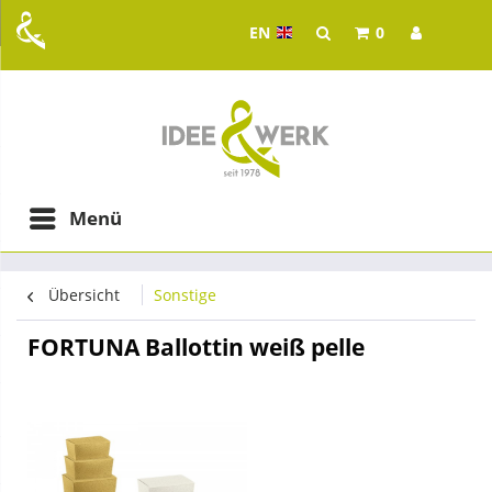
EN
0
Idee & Werk - your whol
ging in Graz
Menü
Übersicht
Sonstige
FORTUNA Ballottin weiß pelle