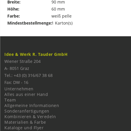
Breite:
90 mm
Höhe:
60 mm
Farbe:
weiß pelle
Mindestbestellmenge:
1 Karton(s)
Idee & Werk R. Tauder GmbH
Wiener Straße 204
A-
8051
Graz
Tel.: +43 (0) 316/67 38 68
Fax: DW - 16
Unternehmen
Alles aus einer Hand
Team
Allgemeine Informationen
Sonderanfertigungen
Kombinieren & Veredeln
Materialien & Farbe
Kataloge und Flyer