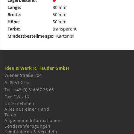
Lagerbestand:
Länge:
80 mm
Breite:
50 mm
Höhe:
50 mm
Farbe:
transparent
Mindestbestellmenge:
1 Karton(s)
Idee & Werk R. Tauder GmbH
Wiener Straße 204
A-
8051
Graz
Tel.: +43 (0) 316/67 38 68
Fax: DW - 16
Unternehmen
Alles aus einer Hand
Team
Allgemeine Informationen
Sonderanfertigungen
Kombinieren & Veredeln