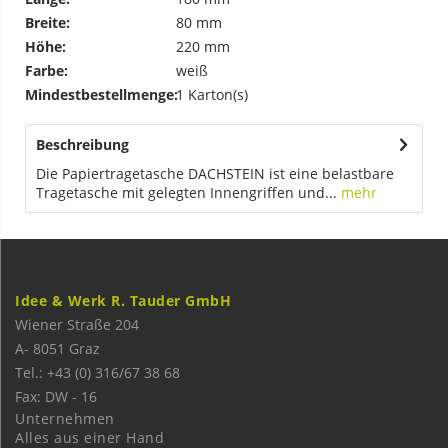
Breite:
80 mm
Höhe:
220 mm
Farbe:
weiß
Mindestbestellmenge:
1 Karton(s)
Beschreibung
Die Papiertragetasche DACHSTEIN ist eine belastbare
Tragetasche mit gelegten Innengriffen und...
mehr
Idee & Werk R. Tauder GmbH
Wiener Straße 204
A-
8051
Graz
Tel.: +43 (0) 316/67 38 68
Fax: DW - 16
Unternehmen
Alles aus einer Hand