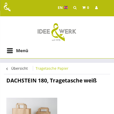
EN
0
Idee & Werk - your whol
ging in Graz
Menü
Übersicht
Tragetasche Papier
DACHSTEIN 180, Tragetasche weiß