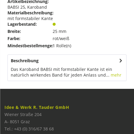
Artikelbezeichnung:
BABSI 25, Karoband
Materialbeschreibung:
mit formstabiler Kante
Lagerbestand:
Breite:
25 mm
Farbe:
rot/weiß
Mindestbestellmenge:
1 Rolle(n)
Beschreibung
Das Karoband BABSI mit formstabiler Kante ist ein
natürlich wirkendes Band für jeden Anlass und...
mehr
Idee & Werk R. Tauder GmbH
Wiener Straße 204
A-
8051
Graz
Tel.: +43 (0) 316/67 38 68