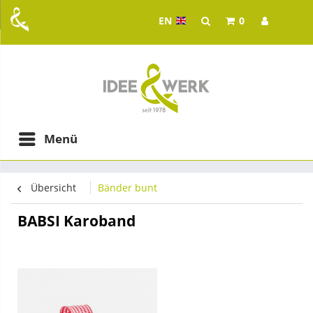
EN
0
Idee & Werk - your whol
ging in Graz
Menü
Übersicht
Bänder bunt
BABSI Karoband