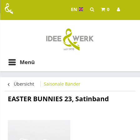
EN
0
Idee & Werk - your whol
ging in Graz
Menü
Übersicht
Saisonale Bänder
EASTER BUNNIES 23, Satinband