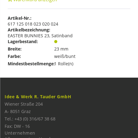
Artikel-Nr.:
617 125 018 023 020 024
Artikelbezeichnung:
EASTER BUNNIES 23, Satinband
Lagerbestand:
Breite:
23 mm
Farbe:
weiß/bunt
Mindestbestellmenge:
1 Rolle(n)
Idee & Werk R. Tauder GmbH
Wiener Straße 204
A-
8051
Graz
Tel.: +43 (0) 316/67 38 68
Fax: DW - 16
Unternehmen