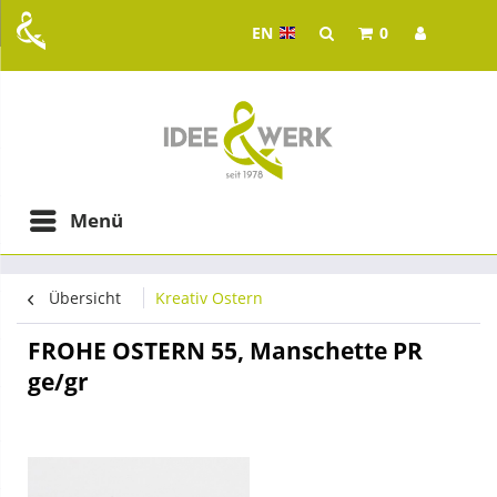
EN
0
Idee & Werk - your whol
ging in Graz
Menü
Übersicht
Kreativ Ostern
FROHE OSTERN 55, Manschette PR
ge/gr