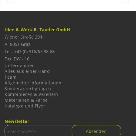
Idee & Werk R. Tauder GmbH
Wiener Straße 204
A-
8051
Graz
Tel.: +43 (0) 316/67 38 68
Fax: DW - 16
Unternehmen
Alles aus einer Hand
Team
Allgemeine Informationen
Sonderanfertigungen
Kombinieren & Veredeln
Materialien & Farbe
Kataloge und Flyer
Newsletter