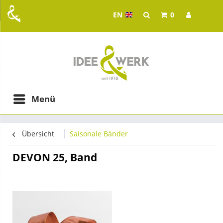
EN
0
Idee & Werk - your whol
ging in Graz
Menü
Übersicht
Saisonale Bänder
DEVON 25, Band