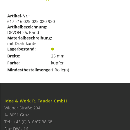
Artikel-Nr.:
617 216 025 025 020 920
Artikelbezeichnung:
DEVON 25, Band
Materialbeschreibung:
mit Drahtkante
Lagerbestand:
Breite:
25 mm
Farbe:
kupfer
Mindestbestellmenge:
1 Rolle(n)
Idee & Werk R. Tauder GmbH
Wiener Straße 204
A-
8051
Graz
Tel.: +43 (0) 316/67 38 68
Fax: DW - 16