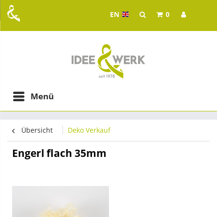
EN
0
Idee & Werk - your whol
ging in Graz
Menü
Übersicht
Deko Verkauf
Engerl flach 35mm