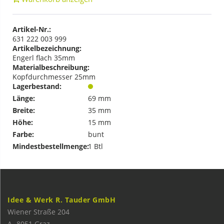
Artikel-Nr.:
631 222 003 999
Artikelbezeichnung:
Engerl flach 35mm
Materialbeschreibung:
Kopfdurchmesser 25mm
Lagerbestand:
Länge:
69 mm
Breite:
35 mm
Höhe:
15 mm
Farbe:
bunt
Mindestbestellmenge:
1 Btl
Idee & Werk R. Tauder GmbH
Wiener Straße 204
A-
8051
Graz