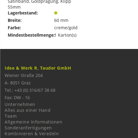
Satinband, Goldprägung, Klipp
55mm
Lagerbestand:
Breite:
60 mm
Farbe:
creme/gold
Mindestbestellmenge:
1 Karton(s)
Idee & Werk R. Tauder GmbH
Wiener Straße 204
A-
8051
Graz
Tel.: +43 (0) 316/67 38 68
Fax: DW - 16
Unternehmen
Alles aus einer Hand
Team
Allgemeine Informationen
Sonderanfertigungen
Kombinieren & Veredeln