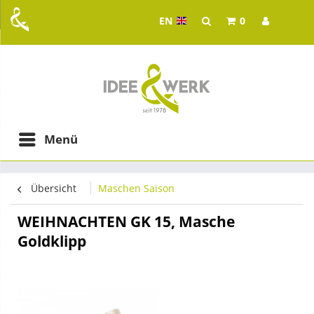
EN
0
Idee & Werk - your whol
ging in Graz
Menü
Übersicht
Maschen Saison
WEIHNACHTEN GK 15, Masche
Goldklipp