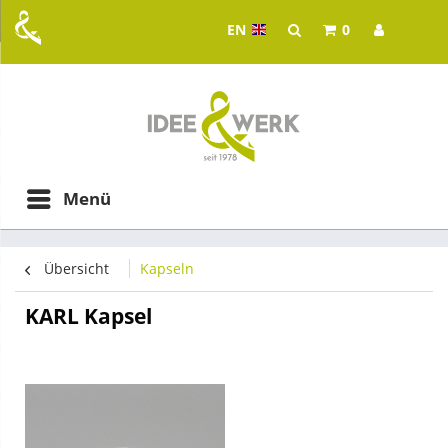
EN
0
Idee & Werk - your whol
ging in Graz
Menü
Übersicht
Kapseln
KARL Kapsel