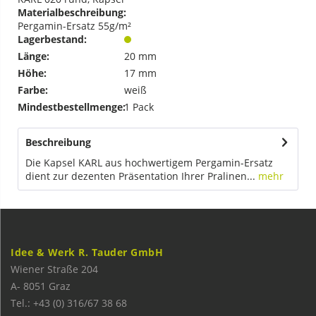
Materialbeschreibung:
Pergamin-Ersatz 55g/m²
Lagerbestand:
Länge:
20 mm
Höhe:
17 mm
Farbe:
weiß
Mindestbestellmenge:
1 Pack
Beschreibung
Die Kapsel KARL aus hochwertigem Pergamin-Ersatz
dient zur dezenten Präsentation Ihrer Pralinen...
mehr
Idee & Werk R. Tauder GmbH
Wiener Straße 204
A-
8051
Graz
Tel.: +43 (0) 316/67 38 68