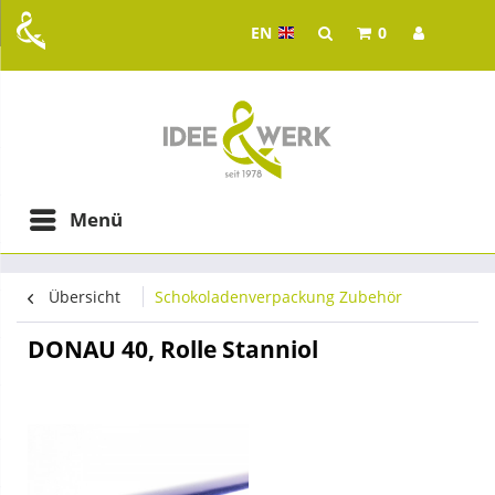
EN
0
Idee & Werk - your whol
ging in Graz
Menü
Übersicht
Schokoladenverpackung Zubehör
DONAU 40, Rolle Stanniol