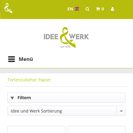
EN
0
Idee & Werk - your whol
ging in Graz
Menü
Tortenzubehör Papier
Filtern