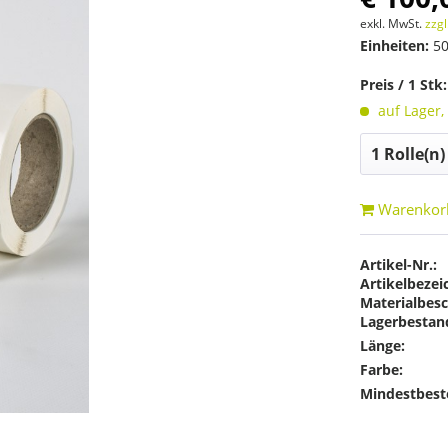
exkl. MwSt.
zzgl
Einheiten:
50
Preis / 1 Stk
auf Lager,
Warenkor
Artikel-Nr.:
Artikelbezei
Materialbesc
Lagerbestan
Länge:
Farbe:
Mindestbest