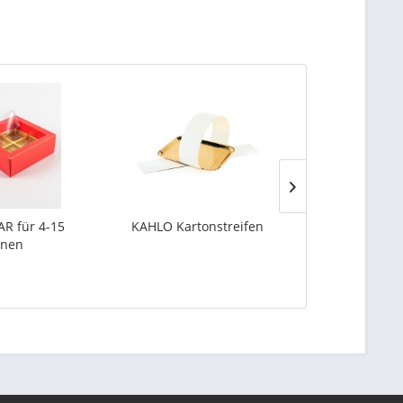
AR für 4-15
KAHLO Kartonstreifen
KONRAD 
inen