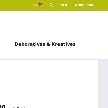
EN
0
Anmelden
Idee & Werk - your wholesaler for p
Dekoratives & Kreatives
00