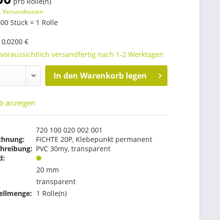
pro Rolle(n)
. Versandkosten
00 Stück = 1 Rolle
:
0,0200 €
 voraussichtlich versandfertig nach 1-2 Werktagen
In den
Warenkorb legen
b anzeigen
720 100 020 002 001
chnung:
FICHTE 20P, Klebepunkt permanent
hreibung:
PVC 30my, transparent
d:
20 mm
transparent
ellmenge:
1 Rolle(n)